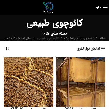
منو
کائوچوی طبیعی
دسته بندی ها
خانه
محصولات
لاستیک
کائوچوی طبیعی
در حال نمایش 2 نتیجه
نمایش نوار کناری